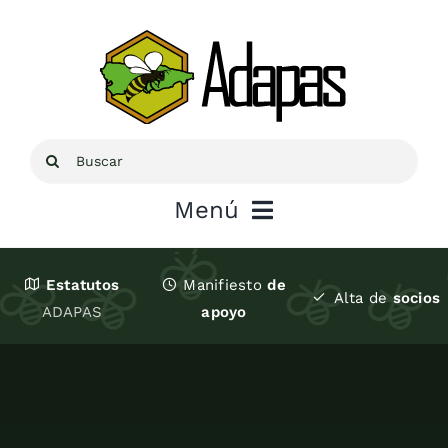
Saltar
al
contenido
Buscar:
Menú
Inicio
Estatutos
Manifiesto
de
Alta de
socios
ADAPAS
apoyo
Sobre ADAPAS
Recursos