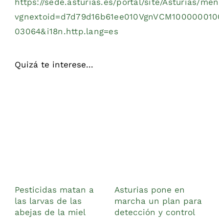
https://sede.asturias.es/portal/site/Asturias/
vgnextoid=d7d79d16b61ee010VgnVCM1000000100
03064&i18n.http.lang=es
Quizá te interese...
Pesticidas matan a
Asturias pone en
L
las larvas de las
marcha un plan para
p
abejas de la miel
detección y control
d