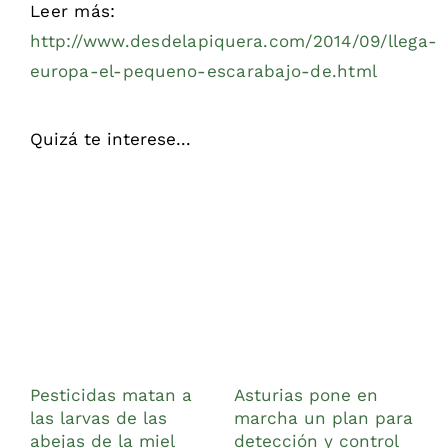
Leer más:
http://www.desdelapiquera.com/2014/09/llega-
europa-el-pequeno-escarabajo-de.html
Quizá te interese...
Pesticidas matan a
Asturias pone en
L
las larvas de las
marcha un plan para
a
abejas de la miel
detección y control
l