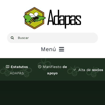
Saltar
al
contenido
Buscar:
Menú
Inicio
Estatutos
Manifiesto
de
Alta de
socios
ADAPAS
apoyo
Sobre ADAPAS
Recursos