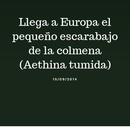
Calendario
Llega a Europa el
Blog
pequeño escarabajo
Contacto
de la colmena
(Aethina tumida)
Stop Velutina
15/09/2014