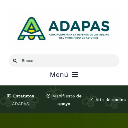
Saltar
al
contenido
Buscar:
Menú
Inicio
Estatutos
Manifiesto
de
Alta de
socios
ADAPAS
apoyo
Sobre ADAPAS