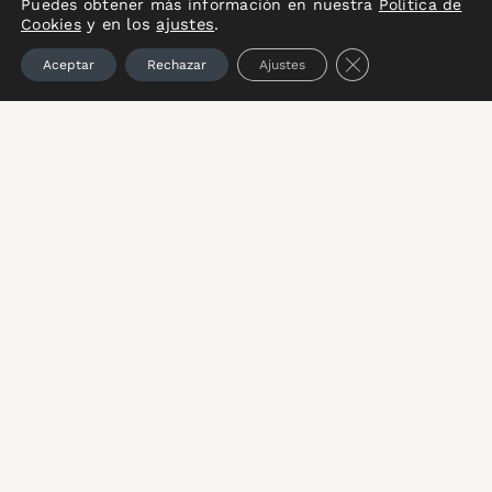
Puedes obtener más información en nuestra
Política de
y en los
ajustes
.
Cookies
Cerrar el banner 
Aceptar
Rechazar
Ajustes
A.D.A.P.A.S. presenta con ilusión un
proyecto cara al presente y futuro en
defensa del desarrollo rural y medio
ambiente, basado en el