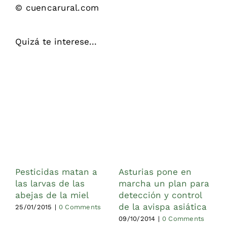
© cuencarural.com
Quizá te interese...
Pesticidas matan a
Asturias pone en
L
las larvas de las
marcha un plan para
p
abejas de la miel
detección y control
d
de la avispa asiática
(
25/01/2015
|
0 Comments
09/10/2014
|
0 Comments
1