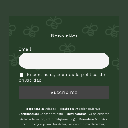
Newsletter
Email
Si continúas, aceptas la política de
privacidad
Responsable:
Adapas –
Finalidad:
Atender solicitud –
Legitimación:
Consentimiento –
Destinatarios:
No se cederán
datos a terceros, salvo obligación legal.
Derechos:
Acceder,
rectificar y suprimir los datos, así como otros derechos,