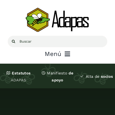
Saltar
al
contenido
Buscar:
Menú
Inicio
Estatutos
Manifiesto
de
Alta de
socios
ADAPAS
apoyo
Sobre ADAPAS
Recursos