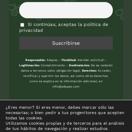
Si continúas, aceptas la política de
privacidad
Responsable:
Adapas –
Finalidad:
Atender solicitud –
Legitimación:
Consentimiento –
Destinatarios:
No se cederán
datos a terceros, salvo obligación legal.
Derechos:
Acceder,
rectificar y suprimir los datos, así como otros derechos,
como se explica en la información adicional, en
info@adapas.com
Avenida del Jardín Botánico, s/n. 33394
¿Eres menor? Si eres menor, debes marcar sólo las
-GIJON (Asturias) – Frente Universidad
necesarias; o bien pedir a tus progenitores que acepten
todas las cookies.
Laboral
Utilizamos cookies propias y de terceros para el análisis
de tus hábitos de navegación y realizar estudios