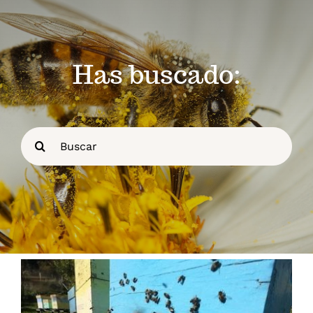
Recursos
Calendario
Has buscado:
Blog
Buscar:
Contacto
Stop Velutina