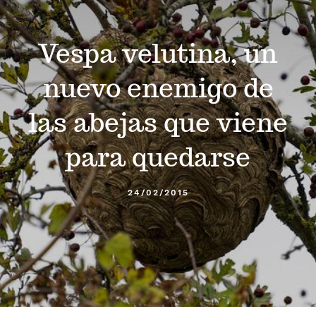
Calendario
Vespa velutina, un
Blog
nuevo enemigo de
Contacto
las abejas que viene
para quedarse
Stop Velutina
24/02/2015