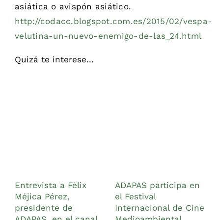
asiática o avispón asiático.
http://codacc.blogspot.com.es/2015/02/vespa-
velutina-un-nuevo-enemigo-de-las_24.html
Quizá te interese...
Entrevista a Félix
ADAPAS participa en
A
Méjica Pérez,
el Festival
l
presidente de
Internacional de Cine
I
ADAPAS, en el canal
Medioambiental