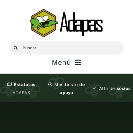
Saltar
al
contenido
Buscar:
Menú
Inicio
Estatutos
Manifiesto
de
Alta de
socios
ADAPAS
apoyo
Sobre ADAPAS
Recursos