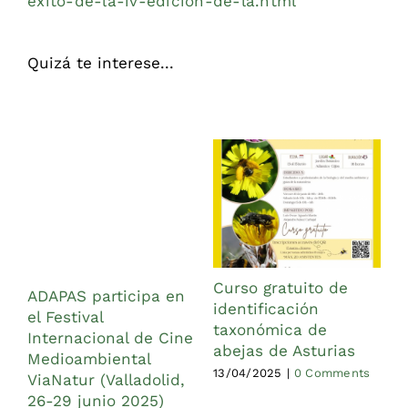
exito-de-la-iv-edicion-de-la.html
Quizá te interese...
Curso gratuito de
ADAPAS participa en
identificación
el Festival
taxonómica de
1
Internacional de Cine
abejas de Asturias
Medioambiental
13/04/2025
|
0 Comments
ViaNatur (Valladolid,
26-29 junio 2025)