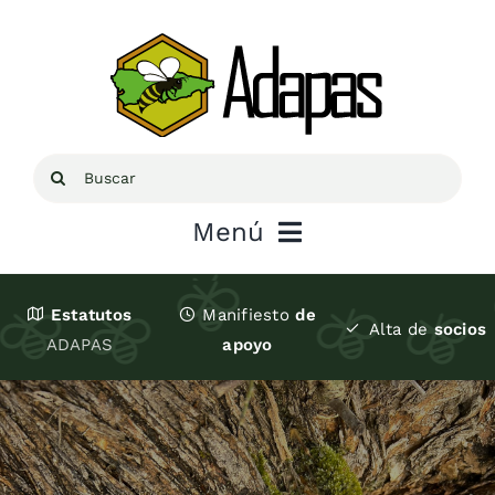
Saltar
al
contenido
Buscar:
Menú
Inicio
Estatutos
Manifiesto
de
Alta de
socios
ADAPAS
apoyo
Sobre ADAPAS
Recursos