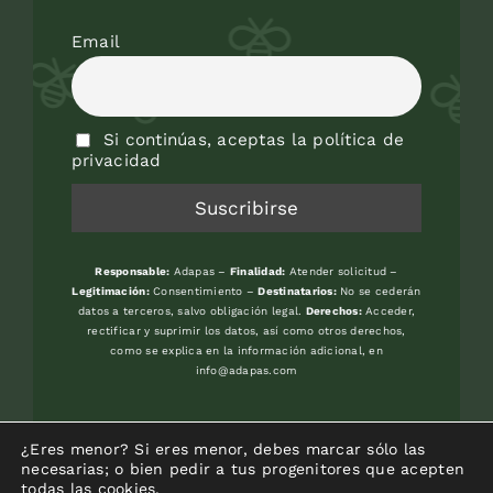
Email
Si continúas, aceptas la política de
privacidad
Responsable:
Adapas –
Finalidad:
Atender solicitud –
Legitimación:
Consentimiento –
Destinatarios:
No se cederán
datos a terceros, salvo obligación legal.
Derechos:
Acceder,
rectificar y suprimir los datos, así como otros derechos,
como se explica en la información adicional, en
info@adapas.com
Avenida del Jardín Botánico, s/n. 33394
¿Eres menor? Si eres menor, debes marcar sólo las
-GIJON (Asturias) – Frente Universidad
necesarias; o bien pedir a tus progenitores que acepten
todas las cookies.