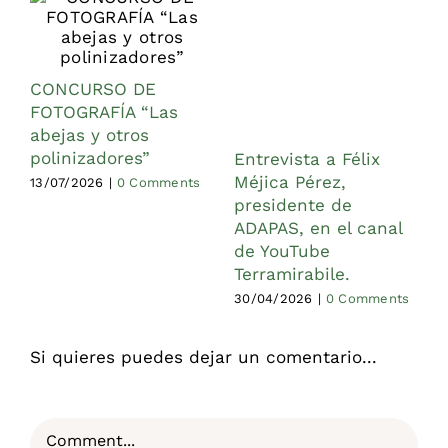
CONCURSO DE
FOTOGRAFÍA “Las
abejas y otros
polinizadores”
Entrevista a Félix
A
Méjica Pérez,
e
13/07/2026
|
0 Comments
presidente de
I
ADAPAS, en el canal
M
de YouTube
V
Terramirabile.
2
30/04/2026
|
0 Comments
1
Si quieres puedes dejar un comentario...
Comment