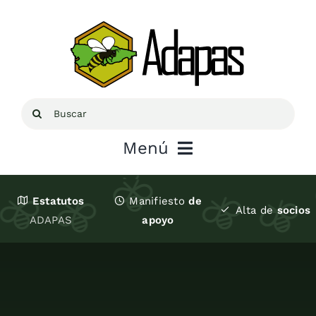
Saltar
al
contenido
Buscar:
Menú
Inicio
Estatutos
Manifiesto
de
Alta de
socios
ADAPAS
apoyo
Sobre ADAPAS
Recursos