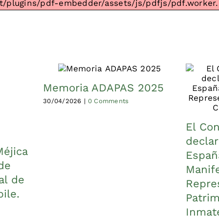
t/plugins/pdf-embedder/assets/js/pdfjs/pdf.worker.m
Memoria ADAPAS 2025
30/04/2026
|
0 Comments
El Con
declar
Méjica
Españ
de
Manif
al de
Repres
ile.
Patrim
Inmate