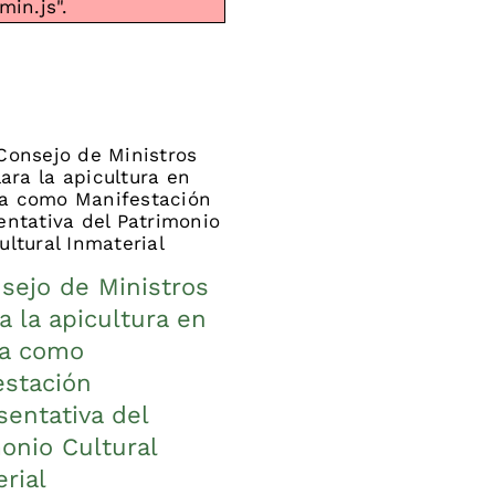
in.js".
sejo de Ministros
a la apicultura en
Entrevista a Félix Mé
a como
Pérez, presidente d
estación
ADAPAS, en el canal
entativa del
YouTube Terramirabil
onio Cultural
30/04/2026
|
0 Comments
rial