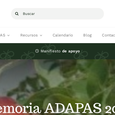
Buscar:
PAS
Recursos
Calendario
Blog
Contac
Manifiesto
de apoyo
moria ADAPAS 2