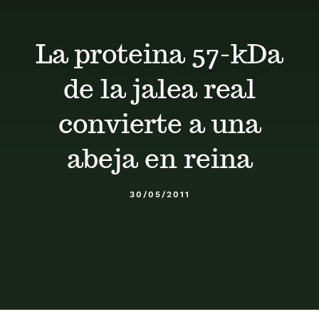
Calendario
La proteina 57-kDa
Blog
de la jalea real
Contacto
convierte a una
abeja en reina
Stop Velutina
30/05/2011