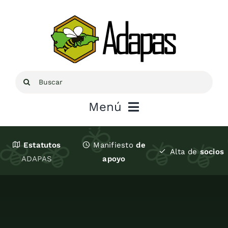
Saltar
al
contenido
Buscar:
Menú
Inicio
Estatutos
Manifiesto
de
Alta de
socios
ADAPAS
apoyo
Sobre ADAPAS
Recursos