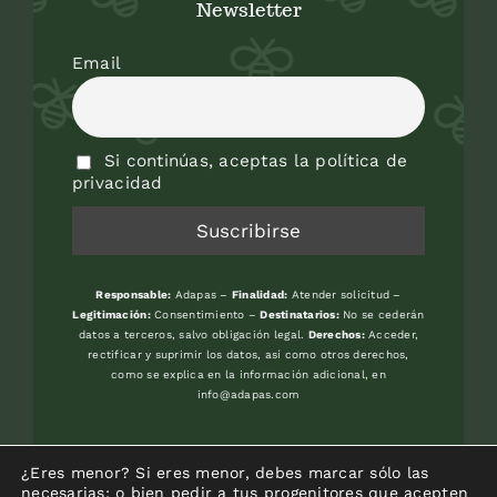
Newsletter
Email
Si continúas, aceptas la política de
privacidad
Responsable:
Adapas –
Finalidad:
Atender solicitud –
Legitimación:
Consentimiento –
Destinatarios:
No se cederán
datos a terceros, salvo obligación legal.
Derechos:
Acceder,
rectificar y suprimir los datos, así como otros derechos,
como se explica en la información adicional, en
info@adapas.com
Avenida del Jardín Botánico, s/n. 33394
¿Eres menor? Si eres menor, debes marcar sólo las
-GIJON (Asturias) – Frente Universidad
necesarias; o bien pedir a tus progenitores que acepten