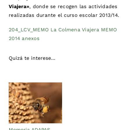
Viajera»
, donde se recogen las actividades
realizadas durante el curso escolar 2013/14.
204_LCV_MEMO
La Colmena Viajera MEMO
2014 anexos
Quizá te interese...
C
i
t
Memoria ADAPAS