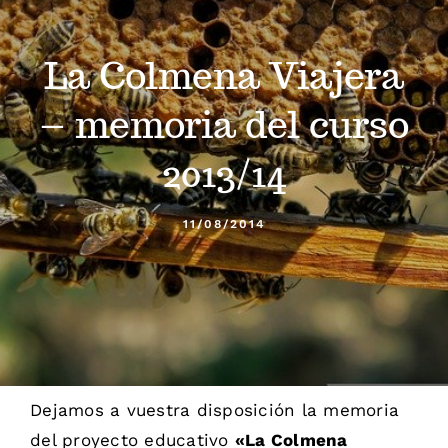
Calendario
La Colmena Viajera
Blog
– memoria del curso
Contacto
2013/14
Stop Velutina
11/08/2014
Dejamos a vuestra disposición la memoria
del proyecto educativo
«La Colmena