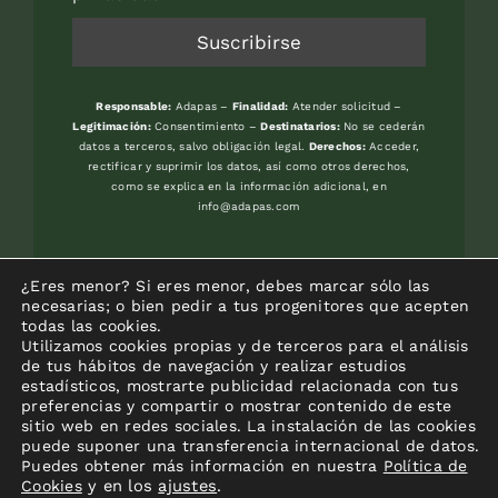
Responsable:
Adapas –
Finalidad:
Atender solicitud –
Legitimación:
Consentimiento –
Destinatarios:
No se cederán
datos a terceros, salvo obligación legal.
Derechos:
Acceder,
rectificar y suprimir los datos, así como otros derechos,
como se explica en la información adicional, en
info@adapas.com
Avenida del Jardín Botánico, s/n. 33394
¿Eres menor? Si eres menor, debes marcar sólo las
-GIJON (Asturias) – Frente Universidad
necesarias; o bien pedir a tus progenitores que acepten
todas las cookies.
Laboral
Utilizamos cookies propias y de terceros para el análisis
de tus hábitos de navegación y realizar estudios
estadísticos, mostrarte publicidad relacionada con tus
preferencias y compartir o mostrar contenido de este
sitio web en redes sociales. La instalación de las cookies
puede suponer una transferencia internacional de datos.
Puedes obtener más información en nuestra
Política de
y en los
ajustes
.
Cookies
© Copyright 2012 - 2026 |
Aviso Legal
|
Política de