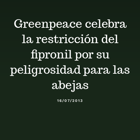
Calendario
Greenpeace celebra
Blog
la restricción del
Contacto
fipronil por su
peligrosidad para las
Stop Velutina
abejas
16/07/2013