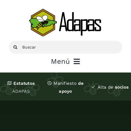
Saltar
al
contenido
Buscar:
Menú
Inicio
Estatutos
Manifiesto
de
Alta de
socios
ADAPAS
apoyo
Sobre ADAPAS
Recursos