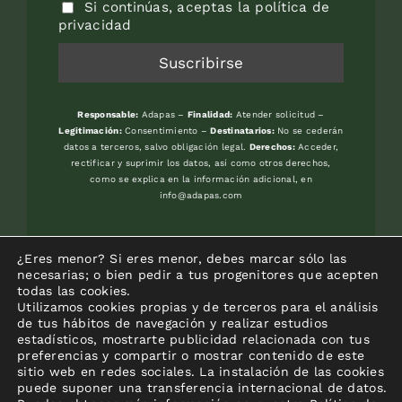
Si continúas, aceptas la política de
privacidad
Responsable:
Adapas –
Finalidad:
Atender solicitud –
Legitimación:
Consentimiento –
Destinatarios:
No se cederán
datos a terceros, salvo obligación legal.
Derechos:
Acceder,
rectificar y suprimir los datos, así como otros derechos,
como se explica en la información adicional, en
info@adapas.com
Avenida del Jardín Botánico, s/n. 33394
¿Eres menor? Si eres menor, debes marcar sólo las
-GIJON (Asturias) – Frente Universidad
necesarias; o bien pedir a tus progenitores que acepten
todas las cookies.
Laboral
Utilizamos cookies propias y de terceros para el análisis
de tus hábitos de navegación y realizar estudios
estadísticos, mostrarte publicidad relacionada con tus
preferencias y compartir o mostrar contenido de este
sitio web en redes sociales. La instalación de las cookies
puede suponer una transferencia internacional de datos.