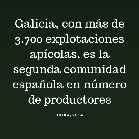
Calendario
Galicia, con más de
Blog
3.700 explotaciones
Contacto
apícolas, es la
segunda comunidad
Stop Velutina
española en número
de productores
30/04/2014