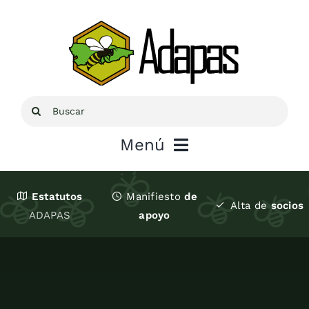
Saltar
al
contenido
Buscar:
Menú
Inicio
Estatutos
Manifiesto
de
Alta de
socios
ADAPAS
apoyo
Sobre ADAPAS
Recursos