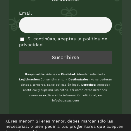
Email
Si continúas, aceptas la política de
privacidad
Responsable:
Adapas –
Finalidad:
Atender solicitud –
Legitimación:
Consentimiento –
Destinatarios:
No se cederán
datos a terceros, salvo obligación legal.
Derechos:
Acceder,
rectificar y suprimir los datos, así como otros derechos,
como se explica en la información adicional, en
info@adapas.com
Avenida del Jardín Botánico, s/n. 33394
¿Eres menor? Si eres menor, debes marcar sólo las
-GIJON (Asturias) – Frente Universidad
necesarias; o bien pedir a tus progenitores que acepten