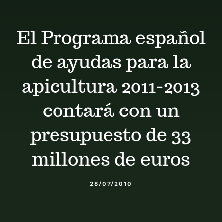
Calendario
El Programa español
Blog
de ayudas para la
Contacto
apicultura 2011-2013
contará con un
Stop Velutina
presupuesto de 33
millones de euros
28/07/2010