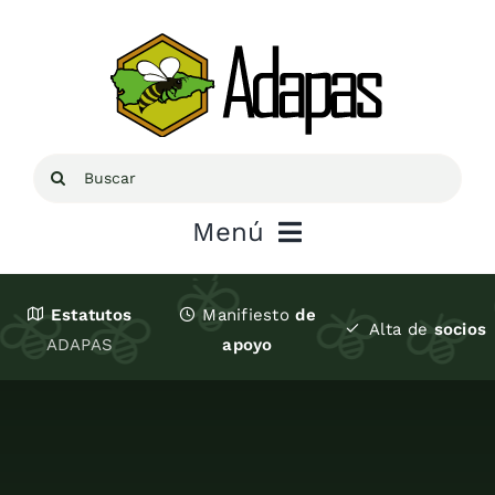
Saltar
al
contenido
Buscar:
Menú
Inicio
Estatutos
Manifiesto
de
Alta de
socios
ADAPAS
apoyo
Sobre ADAPAS
Recursos